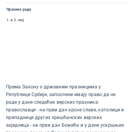
Празник рада
1. и 2. мај
Према Закону о државним празницима у
Републици Србији, запослени имају право да не
раде у дане следећих верских празника:
православци - на први дан крсне славе, католици и
припадници других хришћанских верских
заједница - на први дан Божића и у дане ускршњих