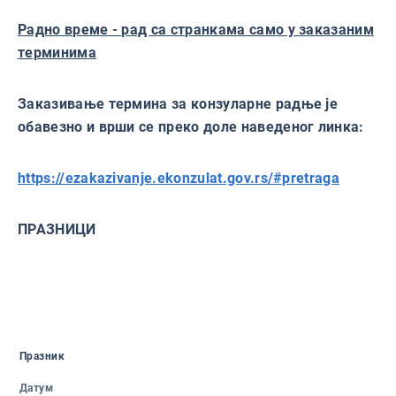
Радно време - рад са странкама само у заказаним
терминима
Заказивање термина за конзуларне радње је
обавезно и врши се преко доле наведеног линка:
https://ezakazivanje.ekonzulat.gov.rs/#pretraga
ПРАЗНИЦИ
Празник
Датум