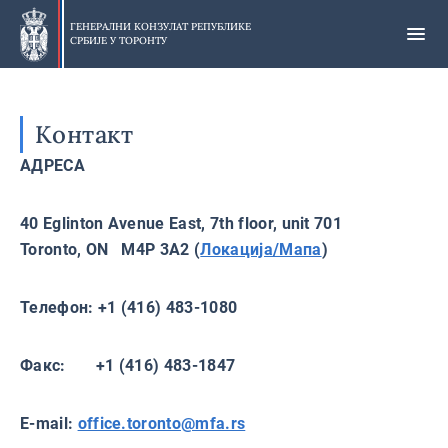
Прескочи
на
ГЕНЕРАЛНИ КОНЗУЛАТ РЕПУБЛИКЕ
СРБИЈЕ У
ТОРОНТУ
главни
део
Контакт
АДРЕСА
40 Eglinton Avenue East, 7th floor, unit 701
Toronto, ON M4P 3A2 (
Локација/Мапа
)
Телефон: +1 (416) 483-1080
Факс: +1 (416) 483-1847
Е-mail:
office.toronto@mfa.rs