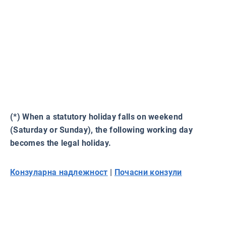
(*) When a statutory holiday falls on weekend
(Saturday or Sunday), the following working day
becomes the legal holiday.
Конзуларна надлежност
|
Почасни конзули