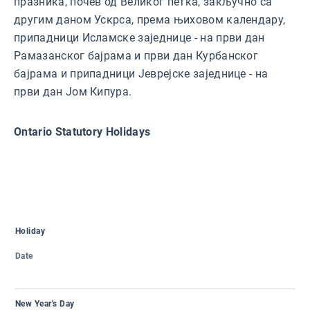
празника, почев од Великог петка, закључно са
другим даном Ускрса, према њиховом календару,
припадници Исламске заједнице - на први дан
Рамазанског бајрама и први дан Курбанског
бајрама и припадници Јеврејске заједнице - на
први дан Јом Кипура.
Ontario Statutory Holidays
Holiday
Date
New Year's Day