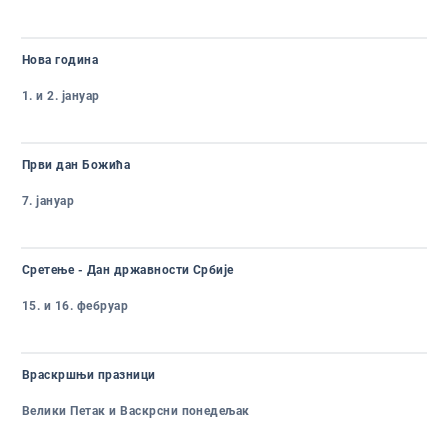
Нова година
1. и 2. јануар
Први дан Божића
7. јануар
Сретење - Дан државности Србије
15. и 16. фебруар
Враскршњи празници
Велики Петак и Васкрсни понедељак