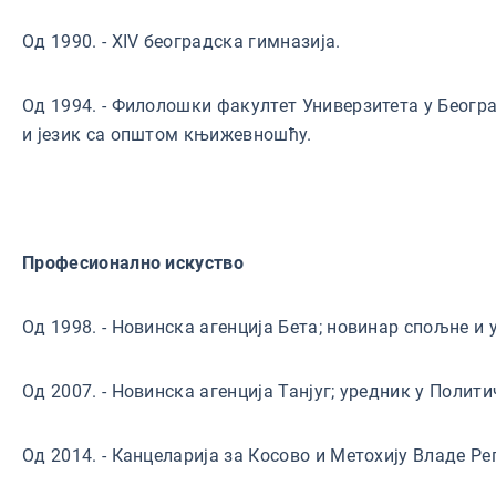
Од 1990. - XIV београдска гимназија.
Од 1994. - Филолошки факултет Универзитета у Беогр
и језик са општом књижевношћу.
Професионално искуство
Од 1998. - Новинска агенција Бета; новинар спољне и
Од 2007. - Новинска агенција Танјуг; уредник у Полити
Од 2014. - Канцеларија за Косово и Метохију Владе Ре