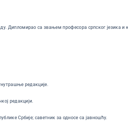
аду. Дипломирао са звањем професора српског језика и
 унутрашње редакције.
чкој редакцији.
публике Србије; саветник за односе са јавношћу.