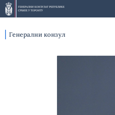
Прескочи
на
ГЕНЕРАЛНИ КОНЗУЛАТ РЕПУБЛИКЕ
СРБИЈЕ У
ТОРОНТУ
главни
део
Генерални конзул