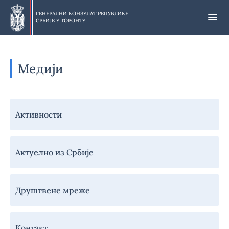
Прескочи
на
ГЕНЕРАЛНИ КОНЗУЛАТ РЕПУБЛИКЕ
СРБИЈЕ У
ТОРОНТУ
главни
део
Медији
Навигација
Активности
-
Медији
Актуелно из Србије
Друштвене мреже
Контакт