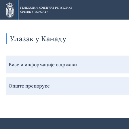
Прескочи
на
ГЕНЕРАЛНИ КОНЗУЛАТ РЕПУБЛИКЕ
СРБИЈЕ У
ТОРОНТУ
главни
део
Улазак у Канаду
Навигација
Визе и информације о држави
-
Грађани
-
Опште препоруке
Улазак
у
државу
представништва