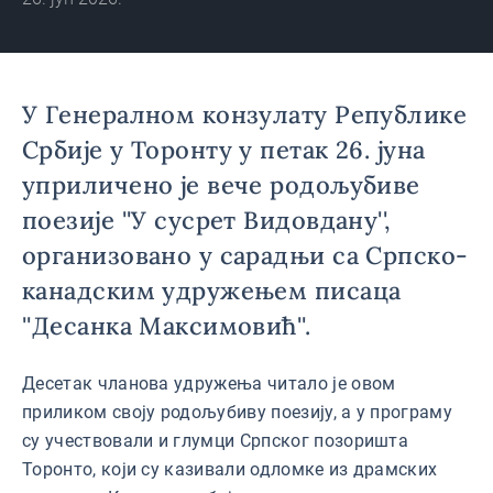
У Генералном конзулату Републике
Србије у Торонту у петак 26. јуна
уприличено је вече родољубиве
поезије ''У сусрет Видовдану'',
организовано у сарадњи са Српско-
канадским удружењем писаца
''Десанка Максимовић''.
Десетак чланова удружења читало је овом
приликом своју родољубиву поезију, а у програму
су учествовали и глумци Српског позоришта
Торонто, који су казивали одломке из драмских