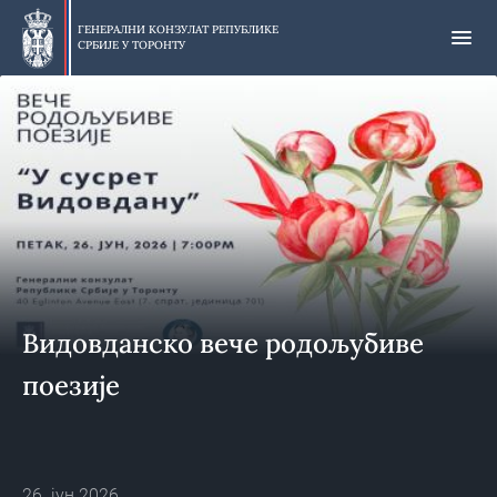
Прескочи
на
ГЕНЕРАЛНИ КОНЗУЛАТ РЕПУБЛИКЕ
СРБИЈЕ У
ТОРОНТУ
главни
део
Видовданско вече родољубиве
поезије
26. јун 2026.