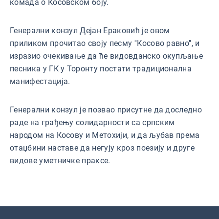
комада о Косовском боју.
Генерални конзул Дејан Ераковић је овом
приликом прочитао своју песму ''Косово равно'', и
изразио очекивање да ће видовданско окупљање
песника у ГК у Торонту постати традиционална
манифестација.
Генерални конзул је позвао присутне да доследно
раде на грађењу солидарности са српским
народом на Косову и Метохији, и да љубав према
отаџбини наставе да негују кроз поезију и друге
видове уметничке праксе.